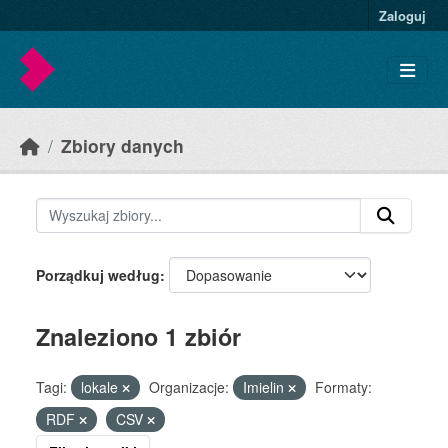
Skip to main content
Zaloguj
Zbiory danych
Porządkuj według
Znaleziono 1 zbiór
Tagi:
lokale
Organizacje:
Imielin
Formaty:
RDF
CSV