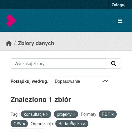
Skip to main content
Zaloguj
Zbiory danych
Porządkuj według
Znaleziono 1 zbiór
Tagi:
konsultacje
projekty
Formaty:
RDF
CSV
Organizacje:
Ruda Śląska