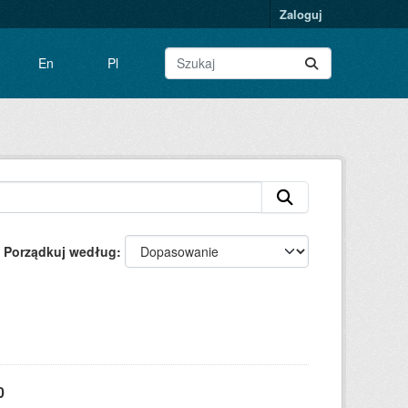
Zaloguj
En
Pl
Porządkuj według
0