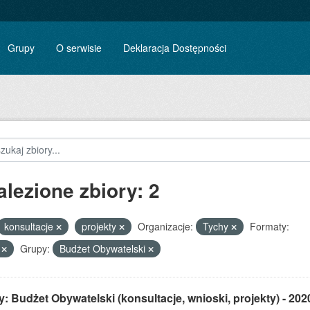
Grupy
O serwisie
Deklaracja Dostępności
alezione zbiory: 2
konsultacje
projekty
Organizacje:
Tychy
Formaty:
V
Grupy:
Budżet Obywatelski
: Budżet Obywatelski (konsultacje, wnioski, projekty) - 202