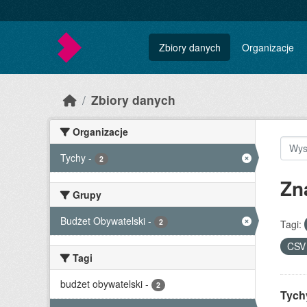
Skip to main content
Zbiory danych
Organizacje
Zbiory danych
Organizacje
Tychy
-
2
Zn
Grupy
Budżet Obywatelski
-
2
Tagi:
CS
Tagi
budżet obywatelski
-
2
Tychy