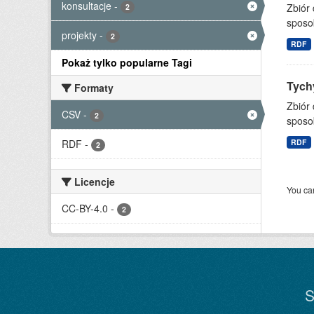
konsultacje
-
Zbiór
2
sposo
projekty
-
2
RDF
Pokaż tylko popularne Tagi
Tychy
Formaty
Zbiór
CSV
-
2
sposo
RDF
-
RDF
2
Licencje
You can
CC-BY-4.0
-
2
S