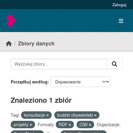
Skip to main content
Zaloguj
Zbiory danych
Porządkuj według
Znaleziono 1 zbiór
Tagi:
konsultacje
budżet obywatelski
projekty
Formaty:
RDF
CSV
Organizacje: