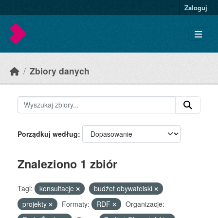
Skip to main content
Zaloguj
Zbiory danych
Porządkuj według
Znaleziono 1 zbiór
Tagi:
konsultacje
budżet obywatelski
projekty
Formaty:
RDF
Organizacje: