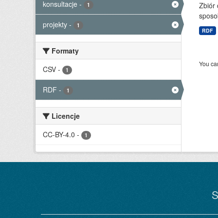
konsultacje
-
Zbiór
1
sposo
projekty
-
1
RDF
Formaty
You can
CSV
-
1
RDF
-
1
Licencje
CC-BY-4.0
-
1
S