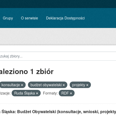
Grupy
O serwisie
Deklaracja Dostępności
aleziono 1 zbiór
konsultacje
budżet obywatelski
projekty
izacje:
Ruda Śląska
Formaty:
RDF
Śląska: Budżet Obywatelski (konsultacje, wnioski, projekty