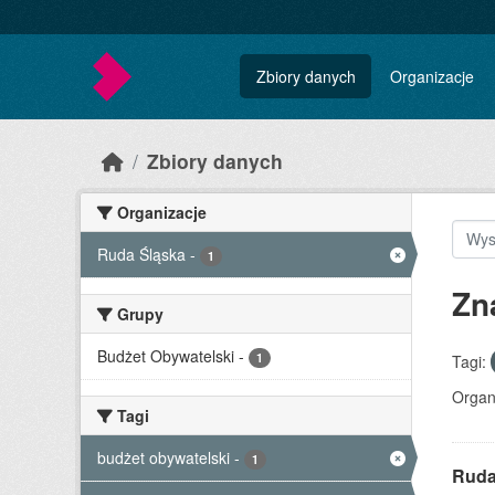
Skip to main content
Zbiory danych
Organizacje
Zbiory danych
Organizacje
Ruda Śląska
-
1
Zn
Grupy
Budżet Obywatelski
-
1
Tagi:
Organ
Tagi
budżet obywatelski
-
1
Ruda 