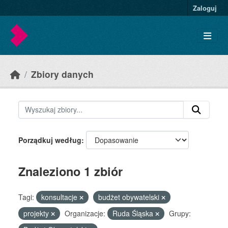
Skip to main content
Zaloguj
Zbiory danych
Porządkuj według
Znaleziono 1 zbiór
Tagi:
konsultacje
budżet obywatelski
projekty
Organizacje:
Ruda Śląska
Grupy: