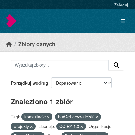
Skip to main content
Zaloguj
Zbiory danych
Porządkuj według
Znaleziono 1 zbiór
Tagi:
konsultacje
budżet obywatelski
projekty
Licencje:
CC-BY-4.0
Organizacje: