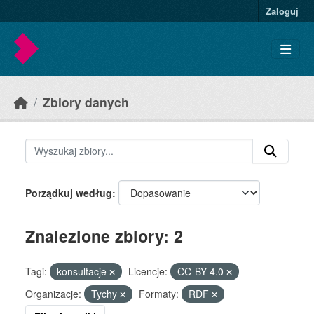
Skip to main content
Zaloguj
Zbiory danych
Porządkuj według
Znalezione zbiory: 2
Tagi:
konsultacje
Licencje:
CC-BY-4.0
Organizacje:
Tychy
Formaty:
RDF