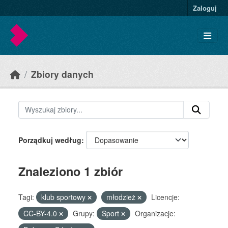
Skip to main content
Zaloguj
Zbiory danych
Porządkuj według
Znaleziono 1 zbiór
Tagi:
klub sportowy
młodzież
Licencje:
CC-BY-4.0
Grupy:
Sport
Organizacje: