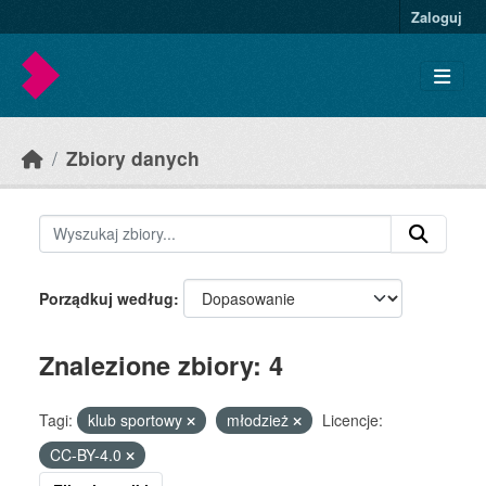
Skip to main content
Zaloguj
Zbiory danych
Porządkuj według
Znalezione zbiory: 4
Tagi:
klub sportowy
młodzież
Licencje:
CC-BY-4.0