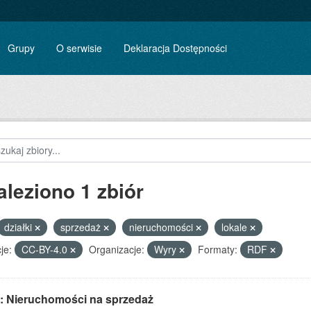
Grupy
O serwisie
Deklaracja Dostępności
aleziono 1 zbiór
działki
sprzedaż
nieruchomości
lokale
je:
CC-BY-4.0
Organizacje:
Wyry
Formaty:
RDF
: Nieruchomości na sprzedaż