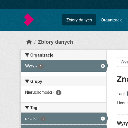
Skip to main content
Zbiory danych
Organizacje
Zbiory danych
Organizacje
Wyry
-
1
Zn
Grupy
Nieruchomości
-
1
Tagi:
Licenc
Tagi
działki
-
1
Wyry