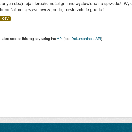
 danych obejmuje nieruchomości gminne wystawione na sprzedaż. Wykaz
homości, cenę wywoławczą netto, powierzchnię gruntu i...
CSV
 also access this registry using the
API
(see
Dokumentacja API
).