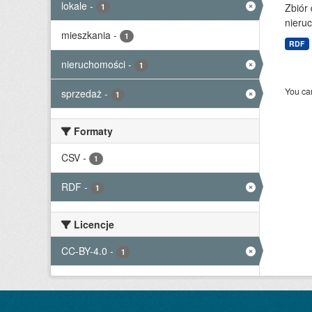
lokale
-
Zbiór
1
nieruc
mieszkania
-
1
RDF
nieruchomości
-
1
You can
sprzedaż
-
1
Formaty
CSV
-
1
RDF
-
1
Licencje
CC-BY-4.0
-
1