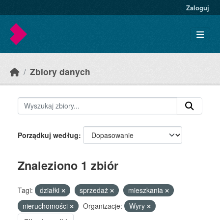
Skip to main content
Zaloguj
Zbiory danych
Porządkuj według
Znaleziono 1 zbiór
Tagi:
działki
sprzedaż
mieszkania
nieruchomości
Organizacje:
Wyry