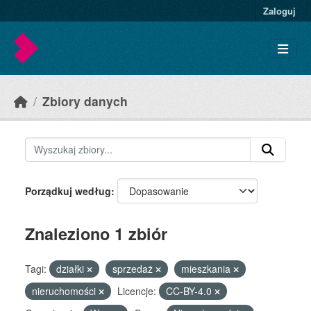
Skip to main content
Zaloguj
Zbiory danych
Porządkuj według
Znaleziono 1 zbiór
Tagi:
działki
sprzedaż
mieszkania
nieruchomości
Licencje:
CC-BY-4.0