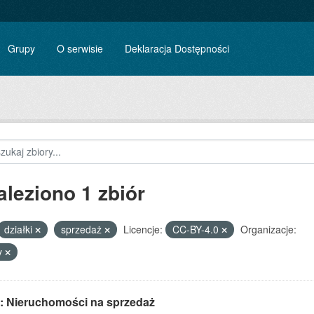
Grupy
O serwisie
Deklaracja Dostępności
aleziono 1 zbiór
działki
sprzedaż
Licencje:
CC-BY-4.0
Organizacje:
y
: Nieruchomości na sprzedaż