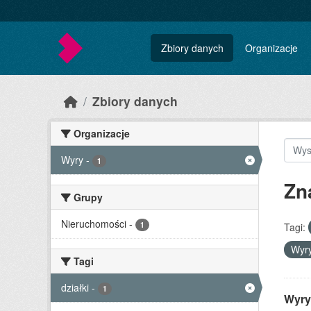
Skip to main content
Zbiory danych
Organizacje
Zbiory danych
Organizacje
Wyry
-
1
Zn
Grupy
Nieruchomości
-
1
Tagi:
Wyr
Tagi
działki
-
1
Wyry