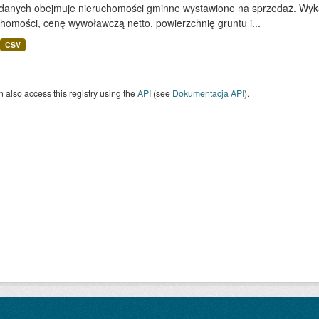
 danych obejmuje nieruchomości gminne wystawione na sprzedaż. Wykaz
homości, cenę wywoławczą netto, powierzchnię gruntu i...
CSV
 also access this registry using the
API
(see
Dokumentacja API
).