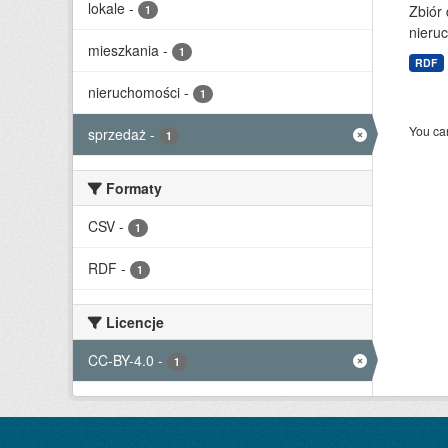
lokale
-
Zbiór
1
nieruc
mieszkania
-
1
RDF
nieruchomości
-
1
You can
sprzedaż
-
1
Formaty
CSV
-
1
RDF
-
1
Licencje
CC-BY-4.0
-
1