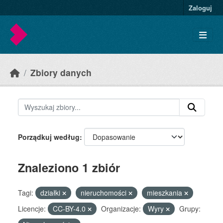
Skip to main content
Zaloguj
Zbiory danych
Porządkuj według
Znaleziono 1 zbiór
Tagi:
działki
nieruchomości
mieszkania
Licencje:
CC-BY-4.0
Organizacje:
Wyry
Grupy: