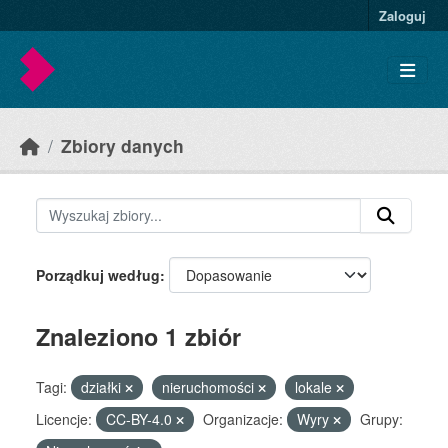
Skip to main content
Zaloguj
Zbiory danych
Porządkuj według
Znaleziono 1 zbiór
Tagi:
działki
nieruchomości
lokale
Licencje:
CC-BY-4.0
Organizacje:
Wyry
Grupy: