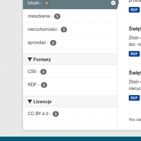
przet
lokale
-
3
RDF
mieszkania
-
3
Świę
nieruchomości
-
3
Zbiór
sprzedaż
-
3
dot. n
RDF
Formaty
CSV
-
Świę
3
Zbiór
RDF
-
3
nieruc
RDF
Licencje
CC-BY-4.0
-
3
You can