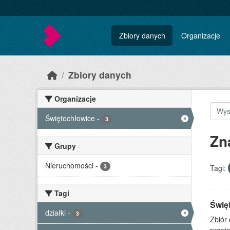
Skip to main content
Zbiory danych
Organizacje
Zbiory danych
Organizacje
Świętochłowice
-
3
Zn
Grupy
Nieruchomości
-
3
Tagi:
Tagi
Świę
działki
-
3
Zbiór