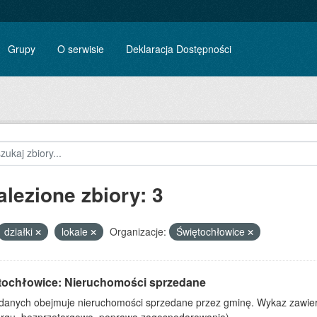
Grupy
O serwisie
Deklaracja Dostępności
alezione zbiory: 3
działki
lokale
Organizacje:
Świętochłowice
tochłowice: Nieruchomości sprzedane
 danych obejmuje nieruchomości sprzedane przez gminę. Wykaz zawiera