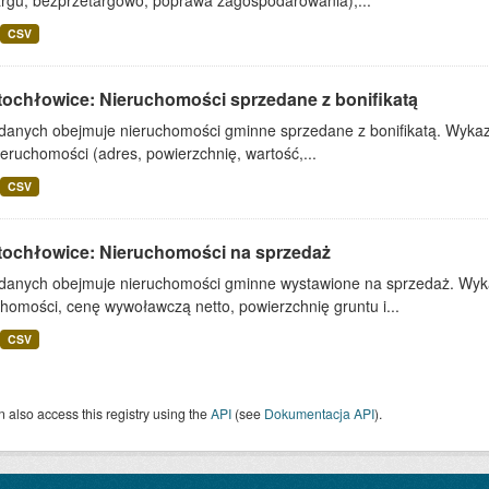
argu, bezprzetargowo, poprawa zagospodarowania),...
CSV
tochłowice: Nieruchomości sprzedane z bonifikatą
 danych obejmuje nieruchomości gminne sprzedane z bonifikatą. Wykaz 
ieruchomości (adres, powierzchnię, wartość,...
CSV
tochłowice: Nieruchomości na sprzedaż
 danych obejmuje nieruchomości gminne wystawione na sprzedaż. Wykaz
homości, cenę wywoławczą netto, powierzchnię gruntu i...
CSV
 also access this registry using the
API
(see
Dokumentacja API
).