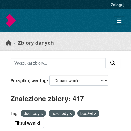
Skip to main content
Zaloguj
Zbiory danych
Porządkuj według
Znalezione zbiory: 417
Tagi:
dochody
rozchody
budżet
Filtruj wyniki