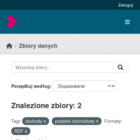
Skip to main content
Zaloguj
Zbiory danych
Porządkuj według
Znalezione zbiory: 2
Tagi:
dochody
podatek dochodowy
Formaty:
RDF