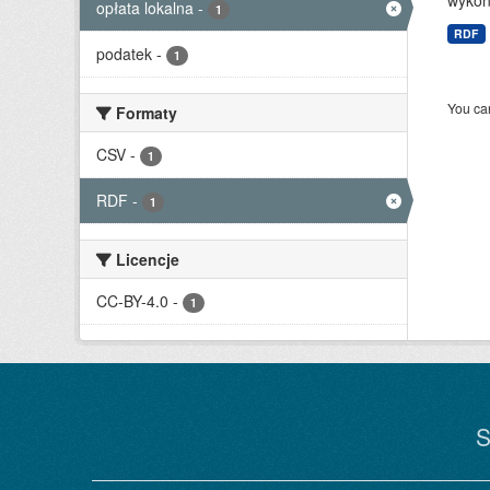
wykona
opłata lokalna
-
1
RDF
podatek
-
1
You can
Formaty
CSV
-
1
RDF
-
1
Licencje
CC-BY-4.0
-
1
S