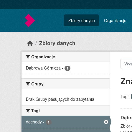
Skip to main content
Zbiory danych
Organizacje
Zbiory danych
Organizacje
Dąbrowa Górnicza
-
1
Zn
Grupy
Tagi:
Brak Grupy pasujących do zapytania
Tagi
Dąbr
dochody
-
1
Zbiór