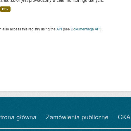
nia. Zbiór jest prowadzony w celu monitoringu danych...
CSV
 also access this registry using the
API
(see
Dokumentacja API
).
trona główna
Zamówienia publiczne
CKA