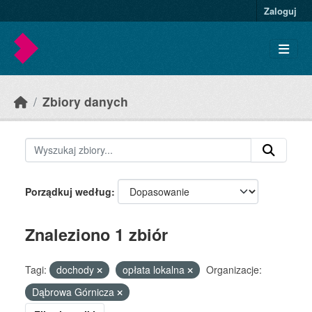
Skip to main content
Zaloguj
Zbiory danych
Porządkuj według
Znaleziono 1 zbiór
Tagi:
dochody
opłata lokalna
Organizacje:
Dąbrowa Górnicza