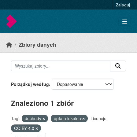
Skip to main content
Zaloguj
Zbiory danych
Porządkuj według
Znaleziono 1 zbiór
Tagi:
dochody
opłata lokalna
Licencje:
CC-BY-4.0