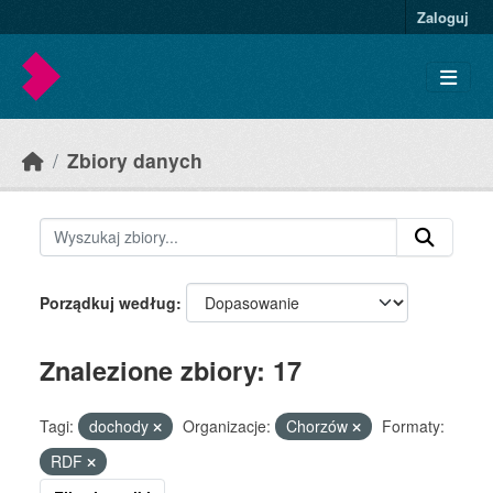
Skip to main content
Zaloguj
Zbiory danych
Porządkuj według
Znalezione zbiory: 17
Tagi:
dochody
Organizacje:
Chorzów
Formaty:
RDF