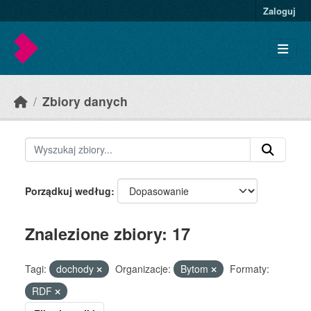
Skip to main content
Zaloguj
Zbiory danych
Porządkuj według
Znalezione zbiory: 17
Tagi:
dochody
Organizacje:
Bytom
Formaty:
RDF