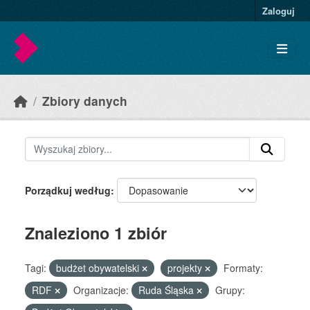
Skip to main content
Zaloguj
Zbiory danych
Porządkuj według
Znaleziono 1 zbiór
Tagi:
budżet obywatelski
projekty
Formaty:
RDF
Organizacje:
Ruda Śląska
Grupy: