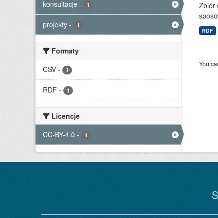
konsultacje
-
Zbiór
1
sposo
projekty
-
1
RDF
Formaty
You can
CSV
-
1
RDF
-
1
Licencje
CC-BY-4.0
-
1
S