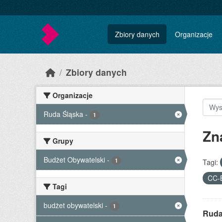
Skip to main content
Zbiory danych
Organizacje
Zbiory danych
Organizacje
Ruda Śląska
-
1
Zn
Grupy
Budżet Obywatelski
-
1
Tagi:
CC-
Tagi
budżet obywatelski
-
1
Ruda 