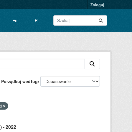
Zaloguj
En
Pl
Porządkuj według
ki
) - 2022