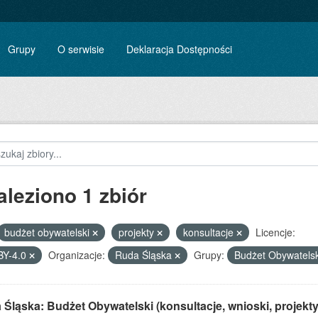
Grupy
O serwisie
Deklaracja Dostępności
aleziono 1 zbiór
budżet obywatelski
projekty
konsultacje
Licencje:
BY-4.0
Organizacje:
Ruda Śląska
Grupy:
Budżet Obywatels
Śląska: Budżet Obywatelski (konsultacje, wnioski, projekty