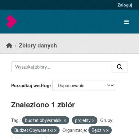
Skip to main content
Zaloguj
Zbiory danych
Porządkuj według
Znaleziono 1 zbiór
Tagi:
budżet obywatelski
projekty
Grupy:
Budżet Obywatelski
Organizacje:
Będzin