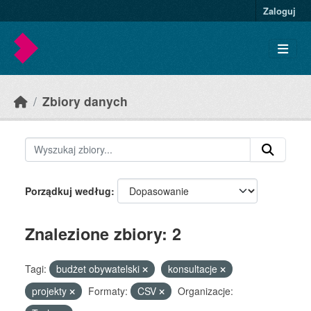
Skip to main content
Zaloguj
Zbiory danych
Porządkuj według
Znalezione zbiory: 2
Tagi:
budżet obywatelski
konsultacje
projekty
Formaty:
CSV
Organizacje: