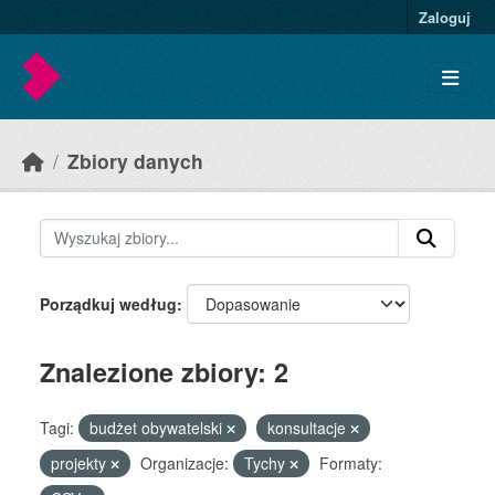
Skip to main content
Zaloguj
Zbiory danych
Porządkuj według
Znalezione zbiory: 2
Tagi:
budżet obywatelski
konsultacje
projekty
Organizacje:
Tychy
Formaty: