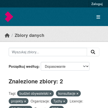
Skip to main content
Zaloguj
Zbiory danych
Porządkuj według
Znalezione zbiory: 2
Tagi:
budżet obywatelski
konsultacje
projekty
Organizacje:
Tychy
Licencje: