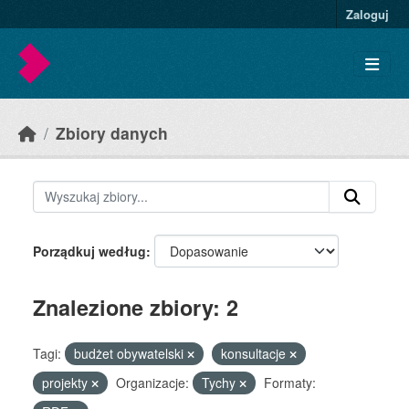
Skip to main content
Zaloguj
Zbiory danych
Porządkuj według
Znalezione zbiory: 2
Tagi:
budżet obywatelski
konsultacje
projekty
Organizacje:
Tychy
Formaty: