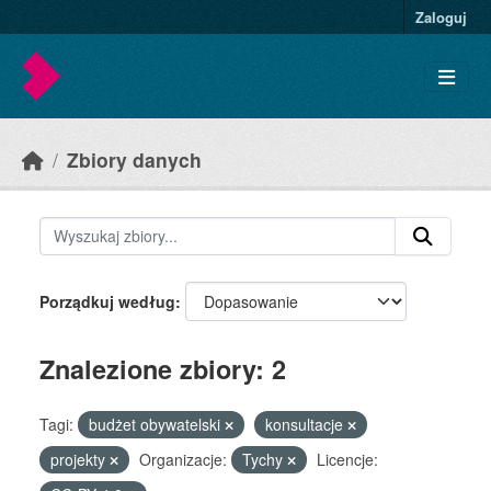
Skip to main content
Zaloguj
Zbiory danych
Porządkuj według
Znalezione zbiory: 2
Tagi:
budżet obywatelski
konsultacje
projekty
Organizacje:
Tychy
Licencje: