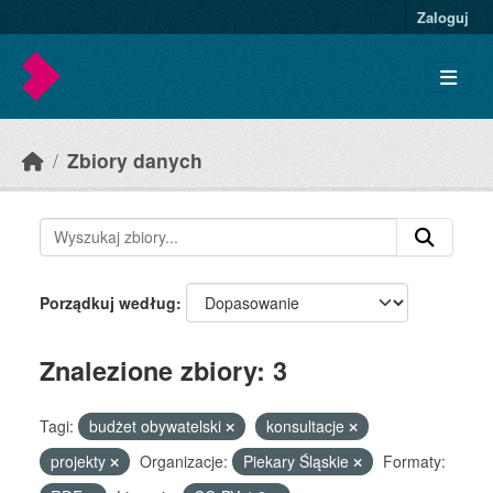
Skip to main content
Zaloguj
Zbiory danych
Porządkuj według
Znalezione zbiory: 3
Tagi:
budżet obywatelski
konsultacje
projekty
Organizacje:
Piekary Śląskie
Formaty: