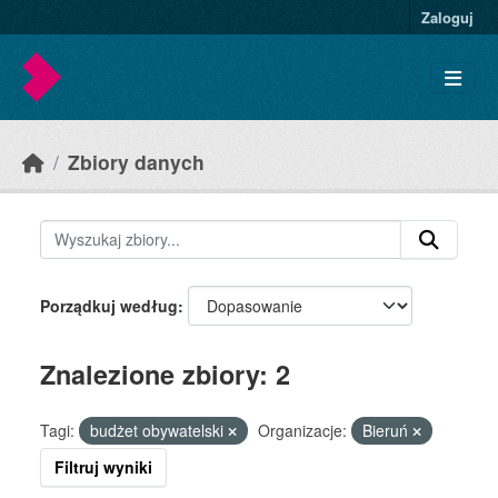
Skip to main content
Zaloguj
Zbiory danych
Porządkuj według
Znalezione zbiory: 2
Tagi:
budżet obywatelski
Organizacje:
Bieruń
Filtruj wyniki