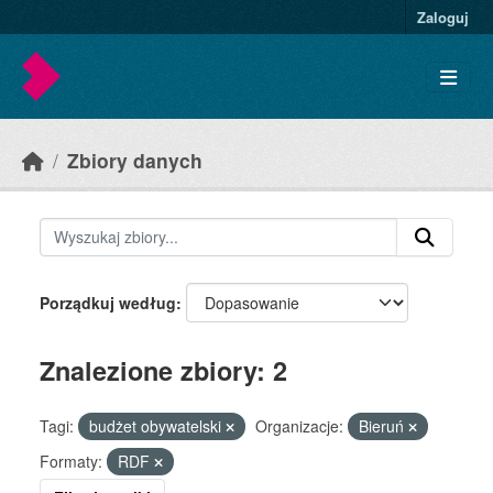
Skip to main content
Zaloguj
Zbiory danych
Porządkuj według
Znalezione zbiory: 2
Tagi:
budżet obywatelski
Organizacje:
Bieruń
Formaty:
RDF