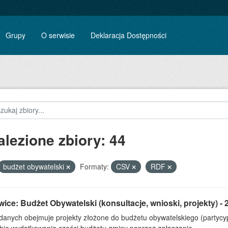
Grupy
O serwisie
Deklaracja Dostępności
alezione zbiory: 44
budżet obywatelski
Formaty:
CSV
RDF
ice: Budżet Obywatelski (konsultacje, wnioski, projekty) - 
 danych obejmuje projekty złożone do budżetu obywatelskiego (partyc