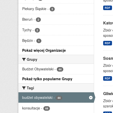
sposo
RDF
Piekary Śląskie
-
3
Bieruń
-
2
Katow
Tychy
-
Zbiór
2
sposo
Będzin
-
1
RDF
Pokaż więcej Organizacje
Sosno
Grupy
Zbiór
Budżet Obywatelski
-
44
sposo
Pokaż tylko popularne Grupy
RDF
Tagi
Gliwi
budżet obywatelski
-
44
Zbiór 
szerok
konsultacje
-
44