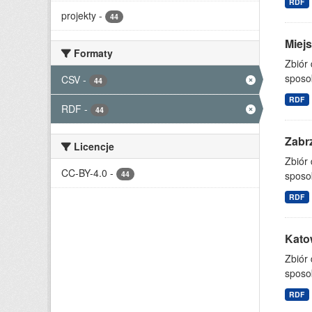
RDF
projekty
-
44
Miejs
Formaty
Zbiór
sposo
CSV
-
44
RDF
RDF
-
44
Zabrz
Licencje
Zbiór
CC-BY-4.0
-
44
sposo
RDF
Katow
Zbiór
sposo
RDF