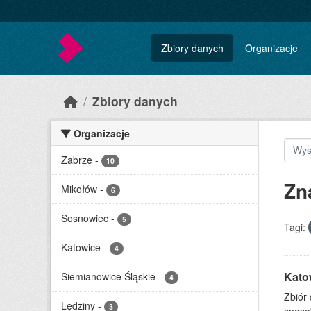
Skip to main content
Zbiory danych
Organizacje
Zbiory danych
Organizacje
Zabrze
-
10
Zn
Mikołów
-
6
Sosnowiec
-
5
Tagi:
Katowice
-
4
Katow
Siemianowice Śląskie
-
4
Zbiór
Lędziny
-
3