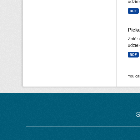
udziel
RDF
Pieka
Zbiór
udziel
RDF
You can
S