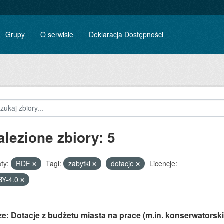
Grupy
O serwisie
Deklaracja Dostępności
alezione zbiory: 5
ty:
RDF
Tagi:
zabytki
dotacje
Licencje:
BY-4.0
e: Dotacje z budżetu miasta na prace (m.in. konserwatorskie