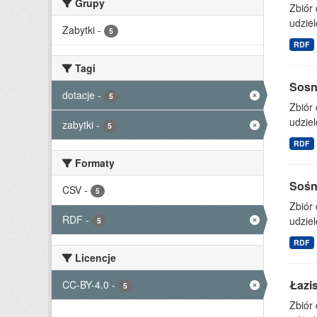
Grupy
Zbiór
udziel
Zabytki
-
5
RDF
Tagi
Sosno
dotacje
-
5
Zbiór
udziel
zabytki
-
5
RDF
Formaty
Sośni
CSV
-
5
Zbiór
RDF
-
udziel
5
RDF
Licencje
Łazis
CC-BY-4.0
-
5
Zbiór