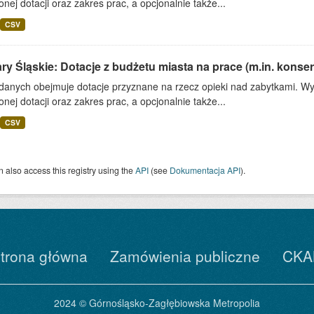
onej dotacji oraz zakres prac, a opcjonalnie także...
CSV
ry Śląskie: Dotacje z budżetu miasta na prace (m.in. konserw
 danych obejmuje dotacje przyznane na rzecz opieki nad zabytkami. Wy
onej dotacji oraz zakres prac, a opcjonalnie także...
CSV
 also access this registry using the
API
(see
Dokumentacja API
).
trona główna
Zamówienia publiczne
CKA
2024 © Górnośląsko-Zagłębiowska Metropolia