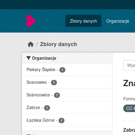
Skip to main content
Zbiory danych
Organizacje
Zbiory danych
Organizacje
Piekary Śląskie
-
1
Zn
Sosnowiec
-
1
Sośnicowice
-
1
Forma
Zabrze
-
CC-
1
Łaziska Górne
-
1
Zabrz