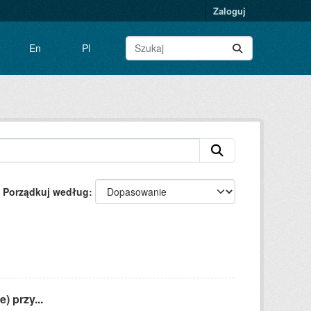
Zaloguj
En
Pl
Porządkuj według
) przy...