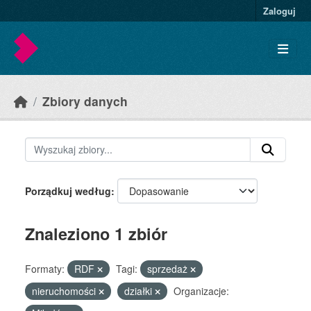
Skip to main content
Zaloguj
Zbiory danych
Porządkuj według
Znaleziono 1 zbiór
Formaty:
RDF
Tagi:
sprzedaż
nieruchomości
działki
Organizacje: