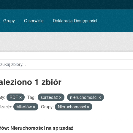
Grupy
O serwisie
Deklaracja Dostępności
aleziono 1 zbiór
ty:
RDF
Tagi:
sprzedaż
nieruchomości
izacje:
Mikołów
Grupy:
Nieruchomości
łów: Nieruchomości na sprzedaż