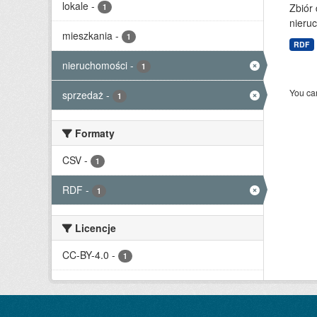
lokale
-
Zbiór
1
nieruc
mieszkania
-
1
RDF
nieruchomości
-
1
You can
sprzedaż
-
1
Formaty
CSV
-
1
RDF
-
1
Licencje
CC-BY-4.0
-
1