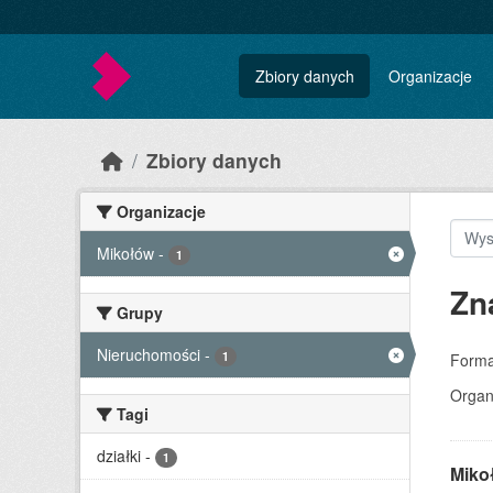
Skip to main content
Zbiory danych
Organizacje
Zbiory danych
Organizacje
Mikołów
-
1
Zn
Grupy
Nieruchomości
-
1
Forma
Organ
Tagi
działki
-
1
Miko