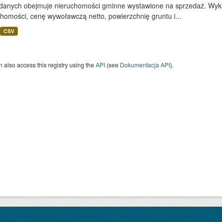
 danych obejmuje nieruchomości gminne wystawione na sprzedaż. Wykaz
homości, cenę wywoławczą netto, powierzchnię gruntu i...
CSV
 also access this registry using the
API
(see
Dokumentacja API
).