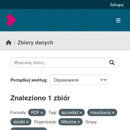
Skip to main content
Zaloguj
Zbiory danych
Porządkuj według
Znaleziono 1 zbiór
Formaty:
RDF
Tagi:
sprzedaż
mieszkania
działki
Organizacje:
Mikołów
Grupy: