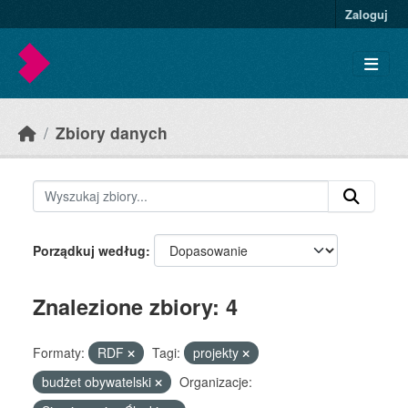
Skip to main content
Zaloguj
Zbiory danych
Porządkuj według
Znalezione zbiory: 4
Formaty:
RDF
Tagi:
projekty
budżet obywatelski
Organizacje: