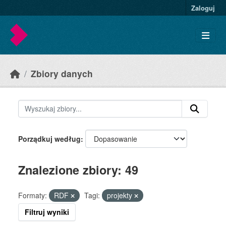
Skip to main content
Zaloguj
Zbiory danych
Porządkuj według
Znalezione zbiory: 49
Formaty:
RDF
Tagi:
projekty
Filtruj wyniki