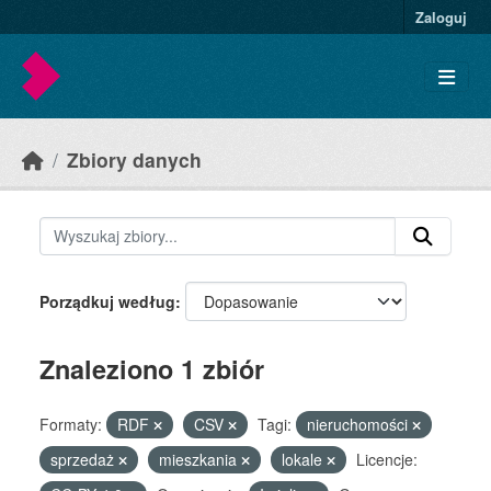
Skip to main content
Zaloguj
Zbiory danych
Porządkuj według
Znaleziono 1 zbiór
Formaty:
RDF
CSV
Tagi:
nieruchomości
sprzedaż
mieszkania
lokale
Licencje: