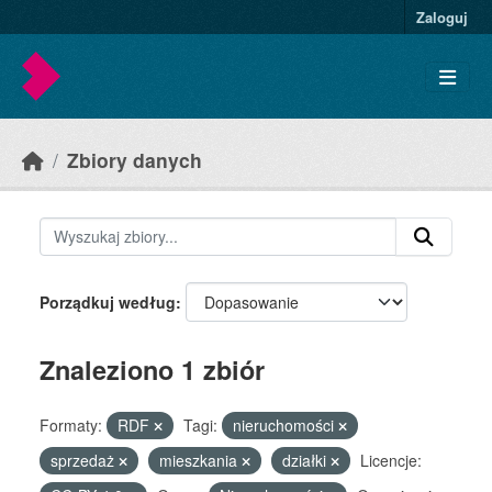
Skip to main content
Zaloguj
Zbiory danych
Porządkuj według
Znaleziono 1 zbiór
Formaty:
RDF
Tagi:
nieruchomości
sprzedaż
mieszkania
działki
Licencje: