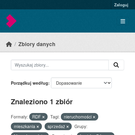
Skip to main content
Zaloguj
Zbiory danych
Porządkuj według
Znaleziono 1 zbiór
Formaty:
RDF
Tagi:
nieruchomości
mieszkania
sprzedaż
Grupy: