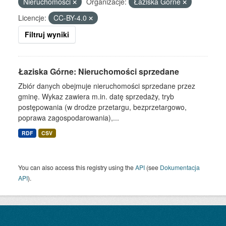
Nieruchomości
Organizacje:
Łaziska Górne
Licencje:
CC-BY-4.0
Filtruj wyniki
Łaziska Górne: Nieruchomości sprzedane
Zbiór danych obejmuje nieruchomości sprzedane przez
gminę. Wykaz zawiera m.in. datę sprzedaży, tryb
postępowania (w drodze przetargu, bezprzetargowo,
poprawa zagospodarowania),...
RDF
CSV
You can also access this registry using the
API
(see
Dokumentacja
API
).