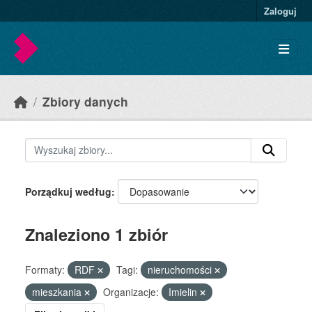
Skip to main content
Zaloguj
Zbiory danych
Porządkuj według
Znaleziono 1 zbiór
Formaty:
RDF
Tagi:
nieruchomości
mieszkania
Organizacje:
Imielin