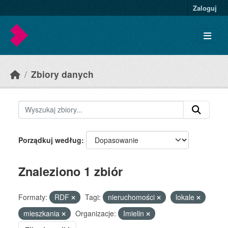
Skip to main content
Zaloguj
Zbiory danych
Porządkuj według
Znaleziono 1 zbiór
Formaty:
RDF
Tagi:
nieruchomości
lokale
mieszkania
Organizacje:
Imielin