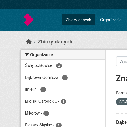
Skip to main content
Zbiory danych
Organizacje
Zbiory danych
Organizacje
Świętochłowice
-
3
Zn
Dąbrowa Górnicza
-
1
Imielin
-
1
Forma
Miejski Ośrodek...
-
CC-
1
Mikołów
-
1
Dąbr
Piekary Śląskie
-
1