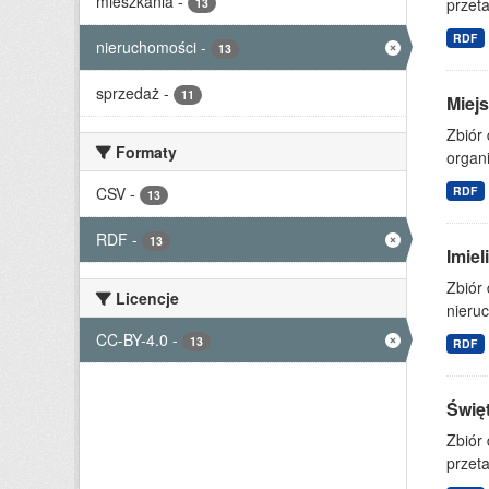
mieszkania
-
przet
13
RDF
nieruchomości
-
13
sprzedaż
-
11
Miejs
Zbiór 
Formaty
organi
CSV
-
RDF
13
RDF
-
13
Imie
Zbiór
Licencje
nieruc
CC-BY-4.0
-
13
RDF
Świę
Zbiór
przet