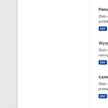
Piek
Zbiór
przet
RDF
Wyry
Zbiór
nieruc
RDF
Łazi
Zbiór
przet
RDF