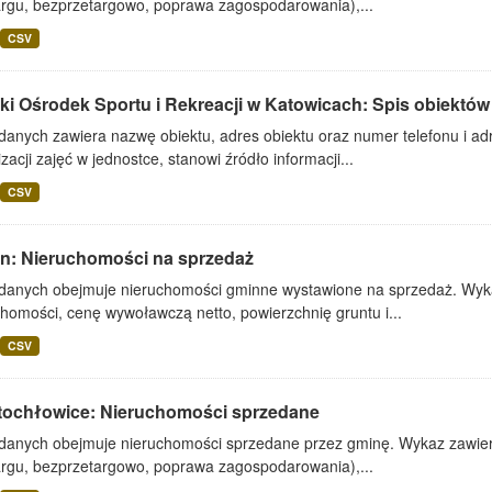
argu, bezprzetargowo, poprawa zagospodarowania),...
CSV
ki Ośrodek Sportu i Rekreacji w Katowicach: Spis obiektów
danych zawiera nazwę obiektu, adres obiektu oraz numer telefonu i adr
zacji zajęć w jednostce, stanowi źródło informacji...
CSV
lin: Nieruchomości na sprzedaż
 danych obejmuje nieruchomości gminne wystawione na sprzedaż. Wykaz
homości, cenę wywoławczą netto, powierzchnię gruntu i...
CSV
tochłowice: Nieruchomości sprzedane
 danych obejmuje nieruchomości sprzedane przez gminę. Wykaz zawiera
argu, bezprzetargowo, poprawa zagospodarowania),...