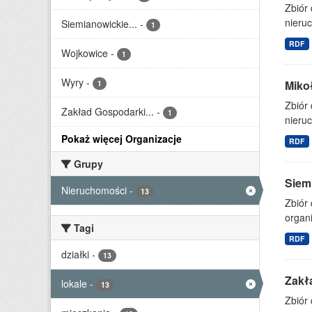
Zbiór
nieruc
Siemianowickie...
-
1
RDF
Wojkowice
-
1
Wyry
-
Miko
1
Zbiór
Zakład Gospodarki...
-
1
nieruc
Pokaż więcej Organizacje
RDF
Grupy
Siem
Nieruchomości
-
13
Zbiór 
organi
Tagi
RDF
działki
-
13
Zakł
lokale
-
13
Zbiór