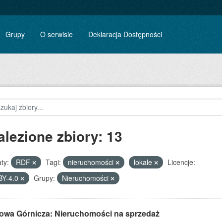
Grupy
O serwisie
Deklaracja Dostępności
alezione zbiory: 13
ty:
RDF
Tagi:
nieruchomości
lokale
Licencje:
BY-4.0
Grupy:
Nieruchomości
owa Górnicza: Nieruchomości na sprzedaż