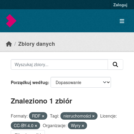
Skip to main content
Zaloguj
Zbiory danych
Porządkuj według
Znaleziono 1 zbiór
Formaty:
RDF
Tagi:
nieruchomości
Licencje:
CC-BY-4.0
Organizacje:
Wyry